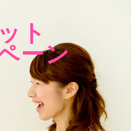
ット
ペーン​