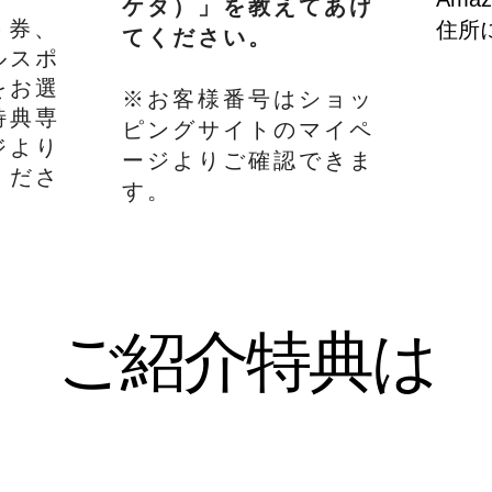
ケタ）」を教えてあげ
ト券、
住所
てください。
ルスポ
をお選
※お客様番号はショッ
特典専
ピングサイトのマイペ
ジより
ージよりご確認できま
くださ
す。
ご紹介特典は