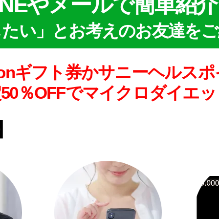
INEやメールで簡単紹
したい」とお考えのお友達をご
zonギフト券かサニーヘルス
定50％OFFでマイクロダイエ
】