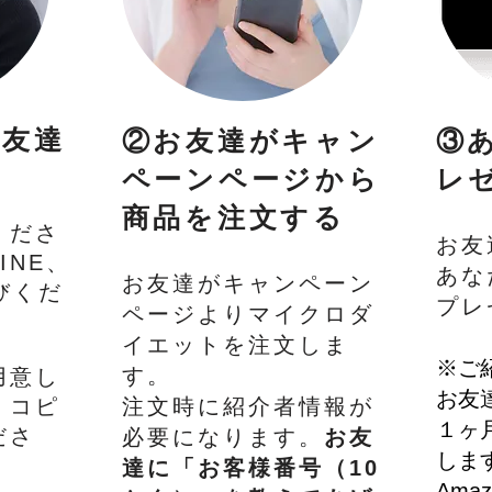
お友達
②お友達がキャン
③
ペーンページから
レ
商品を注文する
くださ
お友
INE、
あな
お友達がキャンペーン
選びくだ
プレ
ページよりマイクロダ
イエットを注文しま
※ご
す。
用意し
お友
、コピ
注文時に紹介者情報が
１ヶ
ださ
必要になります。
お友
しま
達に「お客様番号（10
Ama