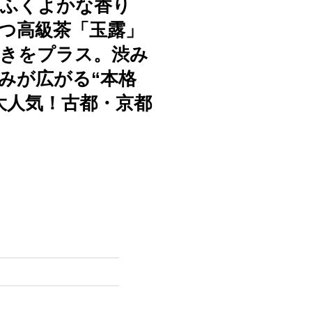
、ふくよかな香り
つ高級茶「玉露」
きをプラス。渋み
みが広がる“本格
大人気！古都・京都
。