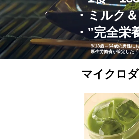
・ミルク＆
・”完全栄
※18歳～64歳の男性に
厚生労働省が策定した「
マイクロダ