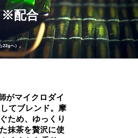
ｇ※配合
ら22gへ）。
師がマイクロダイ
選してブレンド。摩
ぐため、ゆっくり
た抹茶を贅沢に使