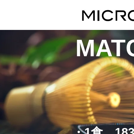
MAT
・1食 183