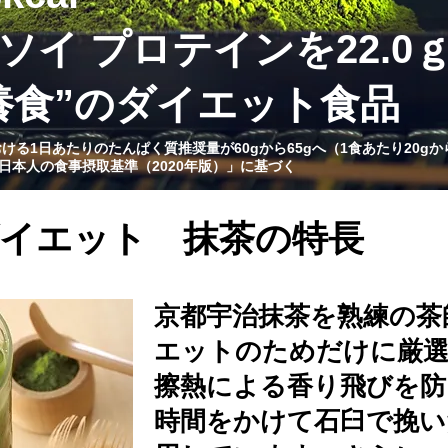
ソイ プロテインを22.0
養食”のダイエット食品
おける1日あたりのたんぱく質推奨量が60gから65gへ（1食あたり20gか
日本人の食事摂取基準（2020年版）」に基づく
イエット 抹茶の特長
京都宇治抹茶を熟練の茶
エットのためだけに厳
擦熱による香り飛びを防
時間をかけて石臼で挽い