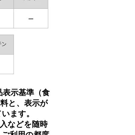
品表示基準（食
材料と、表示が
ています。
混入などを随時
、ご利用の都度