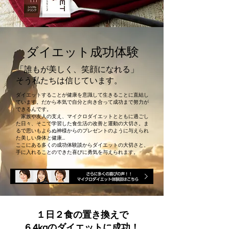
ダイエット成功体験
「誰もが美しく、笑顔になれる」
そう私たちは信じています。
ダイエットすることが健康を意識して生きることに直結し
ています。だから本気で自分と向き合って成功まで努力が
できるんです。
家族や友人の支え、マイクロダイエットとともに過ごし
た日々、そこで学習した食生活の改善と運動の大切さ。ま
るで思いもよらぬ神様からのプレゼントのように与えられ
た美しい身体と健康...
ここにある多くの成功体験談からダイエットの大切さと、
手に入れることのできた喜びに勇気を与えられます。
１日２食の置き換えで
6.4kgのダイエットに成功！