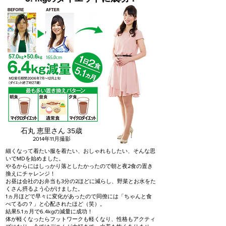
石丸 恵里さん 35歳
2014年11月撮影
細くなって着たい服を着たい、おしゃれもしたい、そんな思
いでMDを始めました。
やるからにはしっかり落としたかったので朝と夜2食の置き
換えにチャレンジ！
お昼は会社のお弁当も3分の2ほどに減らし、野菜とお水をた
くさん摂るよう心がけました。
1ヵ月ほどで早々に変化があったので同僚には「ちゃんと食
べてるの？」と心配されたほど（笑）。
結果5.1ヵ月で6.4kgの減量に成功！
体が軽くなったらフットワークも軽くなり、性格もアクティ