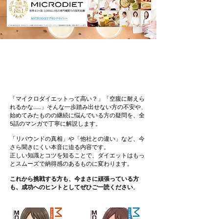
【大好評】マイクロダイエットの誤
解を解く！マンガシリーズ①〜⑤
「マイクロダイエットって高い？」「空腹に耐えら
れるかな……」そんな一歩踏み出せない方の不安や、
始めてみたものの継続に悩んでいる方の疑問を、全
5話のマンガで丁寧に解説します。
「リバウンドの真相」や「他社との違い」など、今
さら聞きにくい本音に迫る内容です。
正しい知識とコツを知ることで、ダイエットはもっ
とスムーズで納得感のあるものに変わります。
これから挑戦する方も、今まさに頑張っている方
も、成功へのヒントとしてぜひご一読ください
。