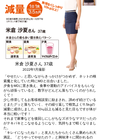
米倉 沙夏さん 37歳
2022年1月撮影
「やせたい」と思いながらきっかけがつかめず、ネットの検
索魔と化していた時にMDと出合いました。
夕食をMDに置き換え、食事や運動のアドバイスをもらいな
がら頑張っていると、数字がどんどん落ちていくのがうれし
くて！
少し停滞してもお客様相談室に励まされ、諦めず続けている
とまたグッと落ちていく、その繰り返しで根気よく11.5kgの
減量に成功しました。10㎏以上も減ると見た目もですが体が
本当に軽いです！
それまで家事などを後回しにしがちなズボラなママだったの
がテキパキとこなせるようになり、気持ちまで軽くなりまし
た。
「キレイになったね！」と友人たちからたくさん褒められ大
満足。「どうやってやせたの？」と興味津々に聞かれるの