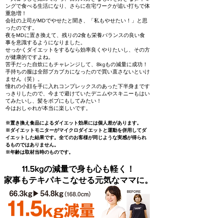
ングで食べる生活になり、さらに在宅ワークが追い打ちで体
重急増！
会社の上司がMDでやせたと聞き、「私もやせたい！」と思
ったのです。
夜をMDに置き換えて、残りの2食も栄養バランスの良い食
事を意識するようになりました。
せっかくダイエットをするなら効率良くやりたいし、その方
が健康的ですよね。
苦手だった自炊にもチャレンジして、8kgもの減量に成功！
手持ちの服は全部ブカブカになったので買い直さないといけ
ません（笑）。
憧れの小顔を手に入れコンプレックスのあった下半身まです
っきりしたので、今まで避けていたデニムやスキニーもはい
てみたいし、髪をボブにもしてみたい！
今はおしゃれが本当に楽しいです。
※置き換え食品によるダイエット効果には個人差があります。
※ダイエットモニターがマイクロダイエットと運動を併用してダ
イエットした結果です。全てのお客様が同じような実感が得られ
るものではありません。
※年齢は取材当時のものです。
11.5kgの減量で身も心も軽く！
家事もテキパキこなせる元気なママに。