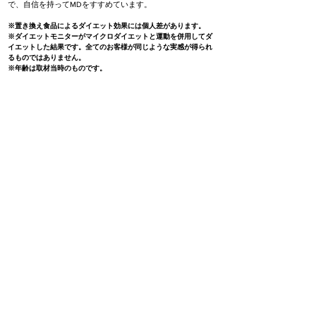
で、自信を持ってMDをすすめています。
※置き換え食品によるダイエット効果には個人差があります。
※ダイエットモニターがマイクロダイエットと運動を併用してダ
イエットした結果です。全てのお客様が同じような実感が得られ
るものではありません。
※年齢は取材当時のものです。
プロの無料サポート
つらさも喜びも分かち合える。
相談員は皆「マイクロ卒業生」
「1人だと続かない」これはダイエット経験者の多くが抱
えるお悩みの一つです。食べたいのを自分だけガマンす
る。当然、孤独感やいら立ちも感じるはずです。
サニーヘルスでは、ダイエット中のメンタル面のサポー
トを行う、独自システムを設けています。マイクロダイエ
ット卒業生があなたの悩みに電話で答える相談室もその一
つ。「こんな時どうすればいいの？」などの質問はもちろ
ん、ダイエット中のつらさや楽しさを共に分かち合うこと
で、よりストレスを軽減できる。確実に成功できる秘密は
こんなところにもあります。
詳しく見る