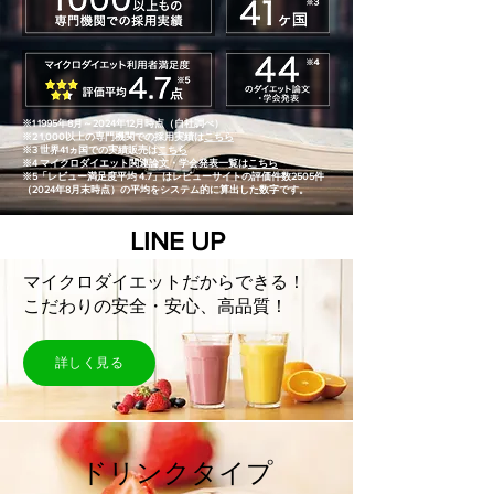
※1 1995年8月～2024年12月時点（自社調べ）
※2 1,000以上の専門機関での採用実績は
こちら
※3 世界41ヵ国での実績販売は
こちら
※4 マイクロダイエット関連論文・学会発表一覧は
こちら
※5「レビュー満足度平均 4.7」はレビューサイトの評価件数2505件
（2024年8月末時点）の平均をシステム的に算出した数字です。
LINE UP
マイクロダイエットだからできる！
こだわりの安全・安心、高品質！
詳しく見る
ドリンクタイプ