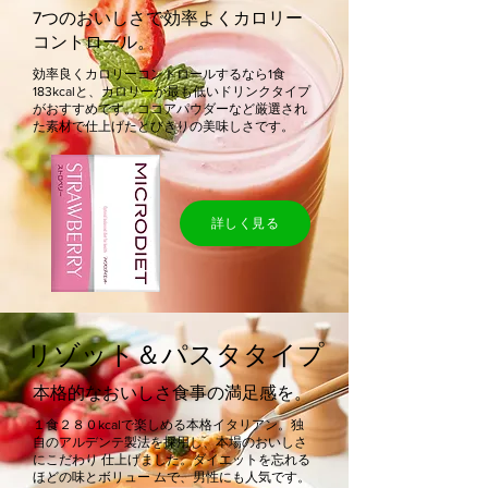
7つのおいしさで効率よくカロリー
コントロール。
効率良くカロリーコントロールするなら1食
183kcalと、カロリーが最も低いドリンクタイプ
がおすすめです。ココアパウダーなど厳選され
た素材で仕上げたとびきりの美味しさです。
詳しく見る
リゾット＆パスタタイプ
本格的なおいしさ食事の満足感を。
１食２８０kcalで楽しめる本格イタリアン。独
自のアルデンテ製法を採用し、本場のおいしさ
にこだわり 仕上げました。ダイエットを忘れる
ほどの味とボリュー ムで、男性にも人気です。