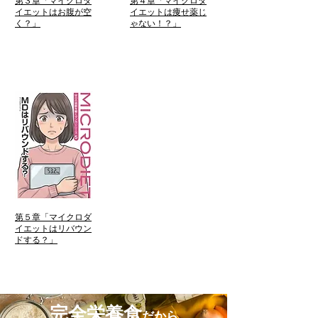
第３章「マイクロダ
第４章「マイクロダ
イエットはお腹が空
イエットは痩せ薬じ
く？」
ゃない！？」
この話を読む
この話を読む
第５章「マイクロダ
イエットはリバウン
ドする？」
この話を読む
完全栄養食
だから